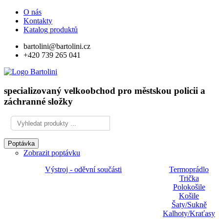
O nás
Kontakty
Katalog produktů
bartolini@bartolini.cz
+420 739 265 041
specializovaný velkoobchod pro městskou policii a
záchranné složky
Poptávka
Zobrazit poptávku
Výstroj - oděvní součásti
Termoprádlo
Trička
Polokošile
Košile
Šaty/Sukně
Kalhoty/Kraťasy