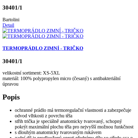
30401/1
Bartolini
Detail
TERMOPRÁDLO ZIMNÍ - TRIČKO
30401/1
velikostní sortiment: XS-5XL
materiál: 100% polypropylen micro (česaný) s antibakteriální
úpravou
Popis
ochranné prádlo má termoregulační vlastnosti a zabezpečuje
odvod vlhkosti z povrchu těla
střih trička je speciálně anatomicky tvarovaný, schopný
pokrýt maximální plochu těla pro nejvyšší možnou funkčnost
s dlouhým anatomicky tvarovaným rukávem
zadní díl je prodloužený oproti přednímu dílu ve středu cca o