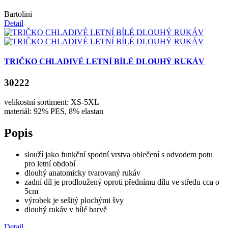
Bartolini
Detail
TRIČKO CHLADIVÉ LETNÍ BÍLÉ DLOUHÝ RUKÁV
30222
velikostní sortiment: XS-5XL
materiál: 92% PES, 8% elastan
Popis
slouží jako funkční spodní vrstva oblečení s odvodem potu
pro letní období
dlouhý anatomicky tvarovaný rukáv
zadní díl je prodloužený oproti přednímu dílu ve středu cca o
5cm
výrobek je sešitý plochými švy
dlouhý rukáv v bílé barvě
Detail