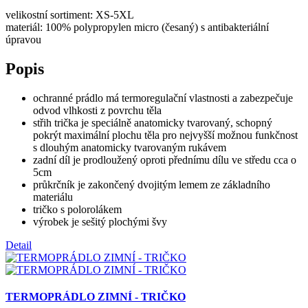
velikostní sortiment: XS-5XL
materiál: 100% polypropylen micro (česaný) s antibakteriální
úpravou
Popis
ochranné prádlo má termoregulační vlastnosti a zabezpečuje
odvod vlhkosti z povrchu těla
střih trička je speciálně anatomicky tvarovaný, schopný
pokrýt maximální plochu těla pro nejvyšší možnou funkčnost
s dlouhým anatomicky tvarovaným rukávem
zadní díl je prodloužený oproti přednímu dílu ve středu cca o
5cm
průkrčník je zakončený dvojitým lemem ze základního
materiálu
tričko s polorolákem
výrobek je sešitý plochými švy
Detail
TERMOPRÁDLO ZIMNÍ - TRIČKO