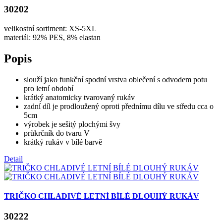
30202
velikostní sortiment: XS-5XL
materiál: 92% PES, 8% elastan
Popis
slouží jako funkční spodní vrstva oblečení s odvodem potu
pro letní období
krátký anatomicky tvarovaný rukáv
zadní díl je prodloužený oproti přednímu dílu ve středu cca o
5cm
výrobek je sešitý plochými švy
průkrčník do tvaru V
krátký rukáv v bílé barvě
Detail
TRIČKO CHLADIVÉ LETNÍ BÍLÉ DLOUHÝ RUKÁV
30222