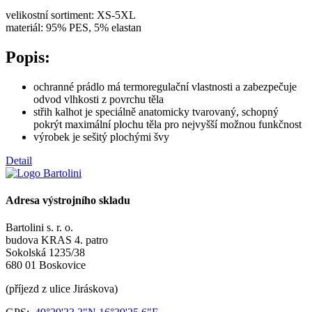
velikostní sortiment: XS-5XL
materiál: 95% PES, 5% elastan
Popis:
ochranné prádlo má termoregulační vlastnosti a zabezpečuje
odvod vlhkosti z povrchu těla
střih kalhot je speciálně anatomicky tvarovaný, schopný
pokrýt maximální plochu těla pro nejvyšší možnou funkčnost
výrobek je sešitý plochými švy
Detail
Adresa výstrojního skladu
Bartolini s. r. o.
budova KRAS 4. patro
Sokolská 1235/38
680 01 Boskovice
(příjezd z ulice Jiráskova)