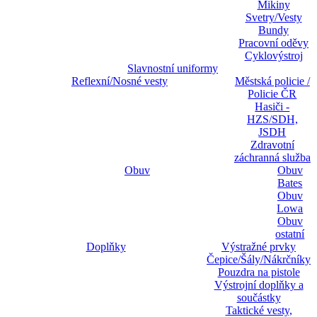
Mikiny
Svetry/Vesty
Bundy
Pracovní oděvy
Cyklovýstroj
Slavnostní uniformy
Reflexní/Nosné vesty
Městská policie /
Policie ČR
Hasiči -
HZS/SDH,
JSDH
Zdravotní
záchranná služba
Obuv
Obuv
Bates
Obuv
Lowa
Obuv
ostatní
Doplňky
Výstražné prvky
Čepice/Šály/Nákrčníky
Pouzdra na pistole
Výstrojní doplňky a
součástky
Taktické vesty,