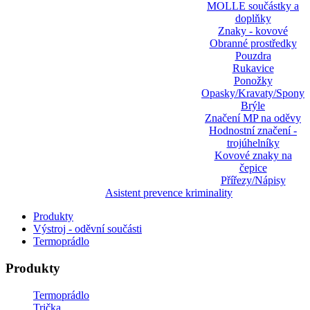
MOLLE součástky a
doplňky
Znaky - kovové
Obranné prostředky
Pouzdra
Rukavice
Ponožky
Opasky/Kravaty/Spony
Brýle
Značení MP na oděvy
Hodnostní značení -
trojúhelníky
Kovové znaky na
čepice
Přířezy/Nápisy
Asistent prevence kriminality
Produkty
Výstroj - oděvní součásti
Termoprádlo
Produkty
Termoprádlo
Trička