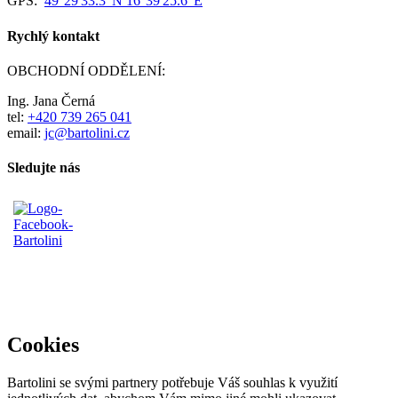
GPS:
49°29'33.3"N 16°39'25.6"E
Rychlý kontakt
OBCHODNÍ ODDĚLENÍ:
Ing. Jana Černá
tel:
+420 739 265 041
email:
jc@bartolini.cz
Sledujte nás
Cookies
Bartolini se svými partnery potřebuje Váš souhlas k využití