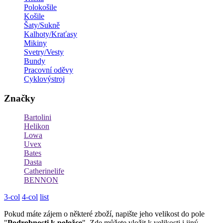
Polokošile
Košile
Šaty/Sukně
Kalhoty/Kraťasy
Mikiny
Svetry/Vesty
Bundy
Pracovní oděvy
Cyklovýstroj
Značky
Bartolini
Helikon
Lowa
Uvex
Bates
Dasta
Catherinelife
BENNON
3-col
4-col
list
Pokud máte zájem o některé zboží, napište jeho velikost do pole
"
Podrobnosti k položce
". Zde můžete vložit k velikosti i jiný