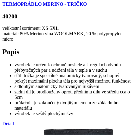
TERMOPRÁDLO MERINO - TRIČKO
40200
velikostní sortiment: XS-5XL
materiál: 80% Merino vlna WOOLMARK, 20 % polypropylen
micro
Popis
výrobek je určen k ochraně nositele a k regulaci odvodu
přebytečných par a udržení těla v teple a v suchu
střih trička je speciálně anatomicky tvarovaný, schopný
pokrýt maximální plochu těla pro nejvyšší možnou funkčnost
s dlouhým anatomicky tvarovaným rukávem
zadní díl je prodloužený oproti přednímu dílu ve středu cca o
5cm
průkrčník je zakončený dvojitým lemem ze základního
materiálu
výrobek je sešitý plochými švy
Detail