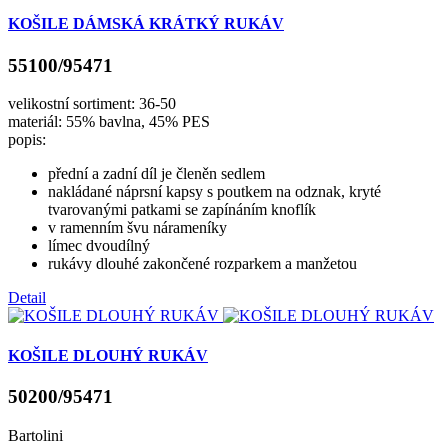
KOŠILE DÁMSKÁ KRÁTKÝ RUKÁV
55100/95471
velikostní sortiment: 36-50
materiál: 55% bavlna, 45% PES
popis:
přední a zadní díl je členěn sedlem
nakládané náprsní kapsy s poutkem na odznak, kryté
tvarovanými patkami se zapínáním knoflík
v ramenním švu nárameníky
límec dvoudílný
rukávy dlouhé zakončené rozparkem a manžetou
Detail
KOŠILE DLOUHÝ RUKÁV
50200/95471
Bartolini