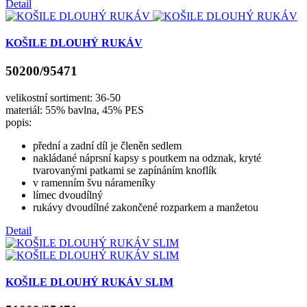
Detail
KOŠILE DLOUHÝ RUKÁV
50200/95471
velikostní sortiment: 36-50
materiál: 55% bavlna, 45% PES
popis:
přední a zadní díl je členěn sedlem
nakládané náprsní kapsy s poutkem na odznak, kryté
tvarovanými patkami se zapínáním knoflík
v ramenním švu nárameníky
límec dvoudílný
rukávy dvoudílné zakončené rozparkem a manžetou
Detail
KOŠILE DLOUHÝ RUKÁV SLIM