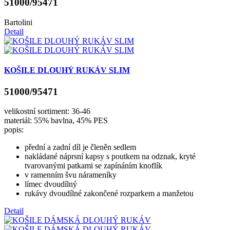
51000/95471
Bartolini
Detail
KOŠILE DLOUHÝ RUKÁV SLIM
51000/95471
velikostní sortiment: 36-46
materiál: 55% bavlna, 45% PES
popis:
přední a zadní díl je členěn sedlem
nakládané náprsní kapsy s poutkem na odznak, kryté
tvarovanými patkami se zapínáním knoflík
v ramenním švu nárameníky
límec dvoudílný
rukávy dvoudílné zakončené rozparkem a manžetou
Detail