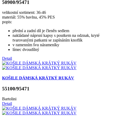
50900/95471
velikostní sortiment: 36-46
materiál: 55% bavlna, 45% PES
popis:
přední a zadní díl je členěn sedlem
nakládané náprsní kapsy s poutkem na odznak, kryté
tvarovanými patkami se zapínáním knoflík
v ramenním švu nárameníky
límec dvoudílný
Detail
KOŠILE DÁMSKÁ KRÁTKÝ RUKÁV
55100/95471
Bartolini
Detail