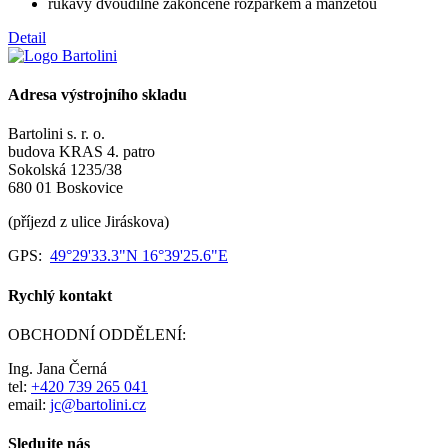
rukávy dvoudílné zakončené rozparkem a manžetou
Detail
Adresa výstrojního skladu
Bartolini s. r. o.
budova KRAS 4. patro
Sokolská 1235/38
680 01 Boskovice
(příjezd z ulice Jiráskova)
GPS:
49°29'33.3"N 16°39'25.6"E
Rychlý kontakt
OBCHODNÍ ODDĚLENÍ:
Ing. Jana Černá
tel:
+420 739 265 041
email:
jc@bartolini.cz
Sledujte nás