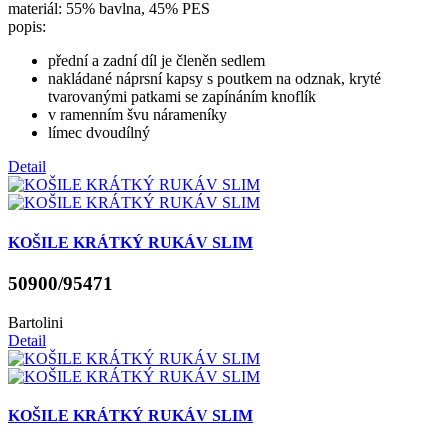
materiál: 55% bavlna, 45% PES
popis:
přední a zadní díl je členěn sedlem
nakládané náprsní kapsy s poutkem na odznak, kryté
tvarovanými patkami se zapínáním knoflík
v ramenním švu nárameníky
límec dvoudílný
Detail
KOŠILE KRÁTKÝ RUKÁV SLIM
50900/95471
Bartolini
Detail
KOŠILE KRÁTKÝ RUKÁV SLIM