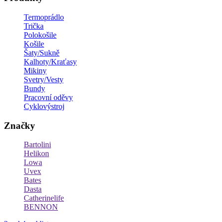
Termoprádlo
Trička
Polokošile
Košile
Šaty/Sukně
Kalhoty/Kraťasy
Mikiny
Svetry/Vesty
Bundy
Pracovní oděvy
Cyklovýstroj
Značky
Bartolini
Helikon
Lowa
Uvex
Bates
Dasta
Catherinelife
BENNON