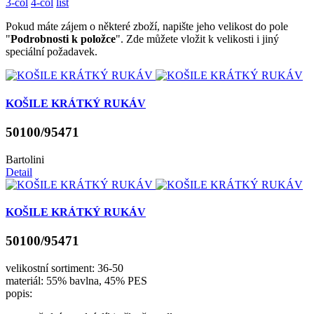
3-col
4-col
list
Pokud máte zájem o některé zboží, napište jeho velikost do pole
"
Podrobnosti k položce
". Zde můžete vložit k velikosti i jiný
speciální požadavek.
KOŠILE KRÁTKÝ RUKÁV
50100/95471
Bartolini
Detail
KOŠILE KRÁTKÝ RUKÁV
50100/95471
velikostní sortiment: 36-50
materiál: 55% bavlna, 45% PES
popis: