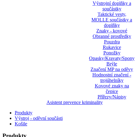
Výstrojní doplňky a
součástky
Taktické vesty,
MOLLE součástky a
doplňky
Znaky - kovové
Obranné prostředky
Pouzdra
Rukavice
Ponožky
Opasky/Kravaty/Spony
Brýle
Značení MP na oděvy
Hodnostní značení -
trojúhelníky
Kovové znaky na
čepice
Přířezy/Nápisy
Asistent prevence kriminality
Produkty
Výstroj - oděvní součásti
Košile
Produkty