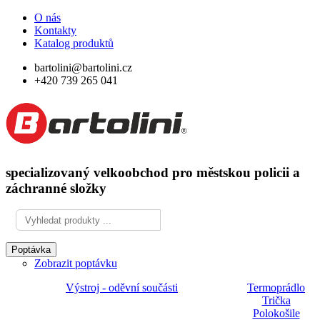
O nás
Kontakty
Katalog produktů
bartolini@bartolini.cz
+420 739 265 041
specializovaný velkoobchod pro městskou policii a
záchranné složky
Poptávka
Zobrazit poptávku
Výstroj - oděvní součásti
Termoprádlo
Trička
Polokošile