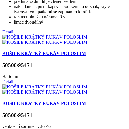
přední a zadní díl je členěn sedlem
nakládané náprsní kapsy s poutkem na odznak, kryté
tvarovanými patkami se zapínáním knoflík
v ramenním švu nárameníky
límec dvoudílný
Detail
KOŠILE KRÁTKÝ RUKÁV POLOSLIM
50500/95471
Bartolini
Detail
KOŠILE KRÁTKÝ RUKÁV POLOSLIM
50500/95471
velikostní sortiment: 36-46