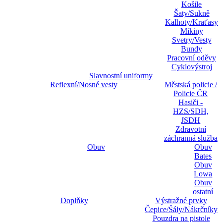
Košile
Šaty/Sukně
Kalhoty/Kraťasy
Mikiny
Svetry/Vesty
Bundy
Pracovní oděvy
Cyklovýstroj
Slavnostní uniformy
Reflexní/Nosné vesty
Městská policie /
Policie ČR
Hasiči -
HZS/SDH,
JSDH
Zdravotní
záchranná služba
Obuv
Obuv
Bates
Obuv
Lowa
Obuv
ostatní
Doplňky
Výstražné prvky
Čepice/Šály/Nákrčníky
Pouzdra na pistole