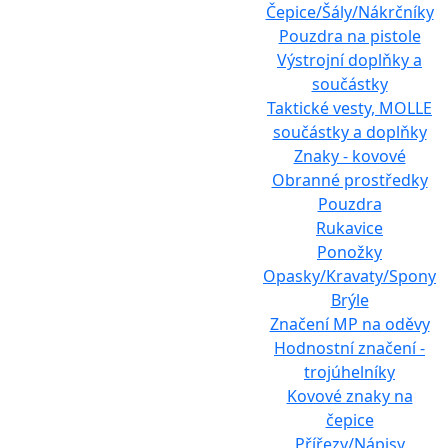
Čepice/Šály/Nákrčníky
Pouzdra na pistole
Výstrojní doplňky a
součástky
Taktické vesty, MOLLE
součástky a doplňky
Znaky - kovové
Obranné prostředky
Pouzdra
Rukavice
Ponožky
Opasky/Kravaty/Spony
Brýle
Značení MP na oděvy
Hodnostní značení -
trojúhelníky
Kovové znaky na
čepice
Přířezy/Nápisy