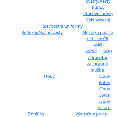
Svetry/Vesty
Bundy
Pracovní oděvy
Cyklovýstroj
Slavnostní uniformy
Reflexní/Nosné vesty
Městská policie
/ Policie ČR
Hasiči -
HZS/SDH, JSDH
Zdravotní
záchranná
služba
Obuv
Obuv
Bates
Obuv
Lowa
Obuv
ostatní
Doplňky
Výstražné prvky