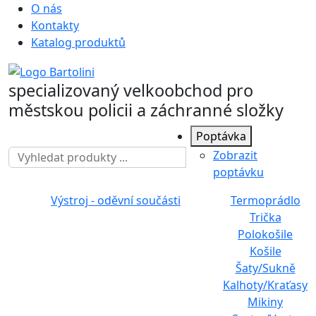
O nás
Kontakty
Katalog produktů
specializovaný velkoobchod pro
městskou policii a záchranné složky
Poptávka
Zobrazit
poptávku
Výstroj - oděvní součásti
Termoprádlo
Trička
Polokošile
Košile
Šaty/Sukně
Kalhoty/Kraťasy
Mikiny