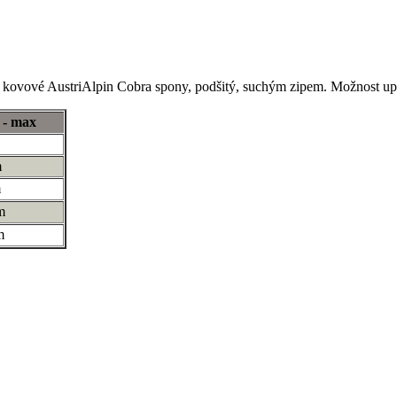
 AustriAlpin Cobra spony, podšitý, suchým zipem. Možnost upev
 - max
m
m
m
m