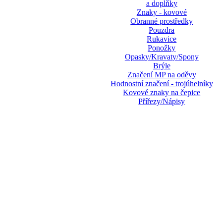
a doplňky
Znaky - kovové
Obranné prostředky
Pouzdra
Rukavice
Ponožky
Opasky/Kravaty/Spony
Brýle
Značení MP na oděvy
Hodnostní značení - trojúhelníky
Kovové znaky na čepice
Přířezy/Nápisy