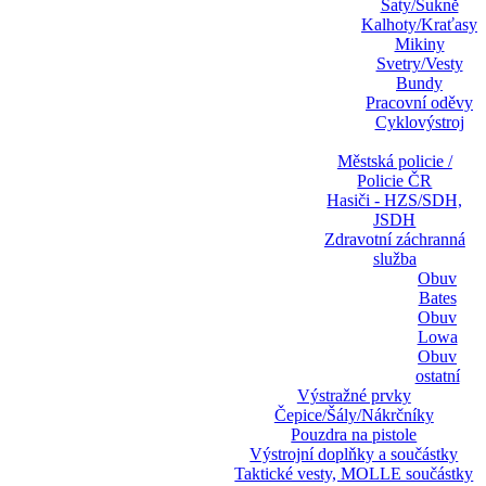
Šaty/Sukně
Kalhoty/Kraťasy
Mikiny
Svetry/Vesty
Bundy
Pracovní oděvy
Cyklovýstroj
Městská policie /
Policie ČR
Hasiči - HZS/SDH,
JSDH
Zdravotní záchranná
služba
Obuv
Bates
Obuv
Lowa
Obuv
ostatní
Výstražné prvky
Čepice/Šály/Nákrčníky
Pouzdra na pistole
Výstrojní doplňky a součástky
Taktické vesty, MOLLE součástky