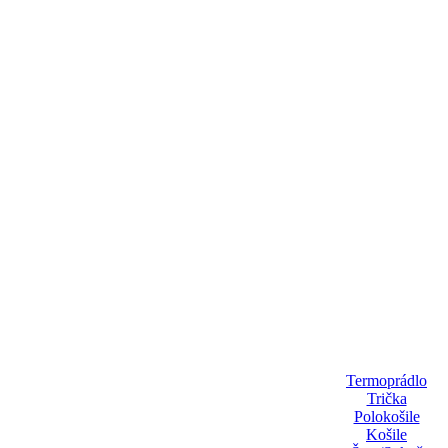
Termoprádlo
Trička
Polokošile
Košile