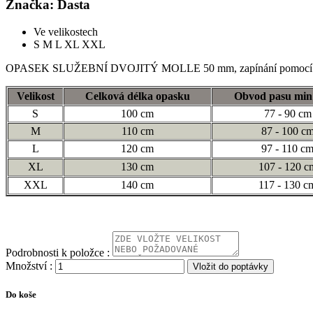
Značka: Dasta
Ve velikostech
S
M
L
XL
XXL
OPASEK SLUŽEBNÍ DVOJITÝ MOLLE 50 mm, zapínání pomocí kovové
Velikost
Celková délka opasku
Obvod pasu min
S
100 cm
77 - 90 cm
M
110 cm
87 - 100 c
L
120 cm
97 - 110 c
XL
130 cm
107 - 120 c
XXL
140 cm
117 - 130 c
Podrobnosti k položce :
Množství :
Vložit do poptávky
Do koše