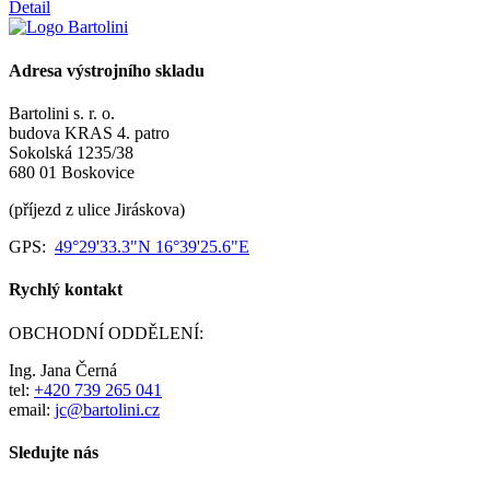
Detail
Adresa výstrojního skladu
Bartolini s. r. o.
budova KRAS 4. patro
Sokolská 1235/38
680 01 Boskovice
(příjezd z ulice Jiráskova)
GPS:
49°29'33.3"N 16°39'25.6"E
Rychlý kontakt
OBCHODNÍ ODDĚLENÍ:
Ing. Jana Černá
tel:
+420 739 265 041
email:
jc@bartolini.cz
Sledujte nás