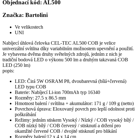
Objednací kód: AL500
Značka: Bartolini
Ve velikostech
UNI
Nabíjecí úhlová čelovka CEL-TEC AL500 COB je velice
univerzální svítilna díky variabilním možnostem upevnění a použití.
Je vybavena dvěma druhy světelných zdrojů, jedním z nich je
tradiční bodová LED o výkonu 500 lm a druhým takzvaná COB
LED (250 lm)
popis:
LED: Čirá 5W OSRAM P8, dvoubarevná (bílá+červená)
LED typu COB
Baterie: Nabíjecí Li-ion 700mAh typ 16340
Rozměry: 27.5 x 86.5 mm
Hmotnost balení / svítilna + akumulátor: 171 g / 109 g (netto)
Povrchová úprava: Eloxovaný povrch pro lepší odolnost proti
poškrábání
Režimy: jedním stiskem Vysoký / Nízký / COB vysoký bílý /
COB nízký bílý / COB červený / stisknutí a držení pro
okamžité červené COB / dvojité stisknutí pro blikání
Rozměry balení:12 x 4 x 14 cm