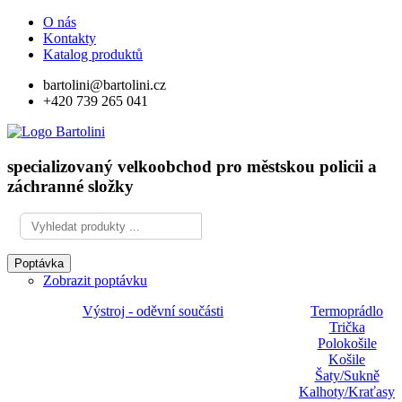
O nás
Kontakty
Katalog produktů
bartolini@bartolini.cz
+420 739 265 041
specializovaný velkoobchod pro městskou policii a
záchranné složky
Poptávka
Zobrazit poptávku
Výstroj - oděvní součásti
Termoprádlo
Trička
Polokošile
Košile
Šaty/Sukně
Kalhoty/Kraťasy