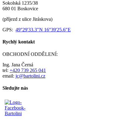
Sokolská 1235/38
680 01 Boskovice
(příjezd z ulice Jiráskova)
GPS:
49°29'33.3"N 16°39'25.6"E
Rychlý kontakt
OBCHODNÍ ODDĚLENÍ:
Ing. Jana Černá
tel:
+420 739 265 041
email:
jc@bartolini.cz
Sledujte nás