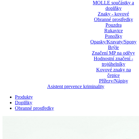
MOLLE součástky a
doplňky
Znaky - kovové
Obranné prostředky
Pouzdra
Rukavice
Ponožky
Opasky/Kravaty/Spony
Brýle
Značení MP na oděvy
Hodnostní značení -
trojúhelníky
Kovové znaky na
čepice
Přířezy/Nápisy
Asistent prevence kriminality
Produkty
Doplňky
Obranné prostředky