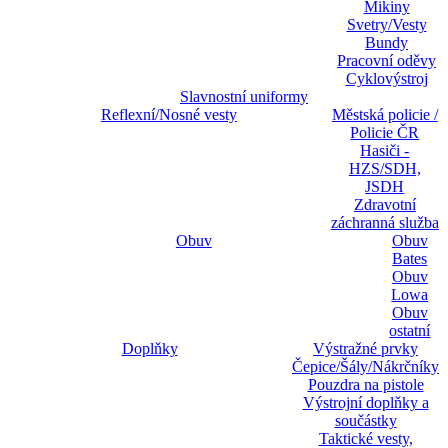
Mikiny
Svetry/Vesty
Bundy
Pracovní oděvy
Cyklovýstroj
Slavnostní uniformy
Reflexní/Nosné vesty
Městská policie /
Policie ČR
Hasiči -
HZS/SDH,
JSDH
Zdravotní
záchranná služba
Obuv
Obuv
Bates
Obuv
Lowa
Obuv
ostatní
Doplňky
Výstražné prvky
Čepice/Šály/Nákrčníky
Pouzdra na pistole
Výstrojní doplňky a
součástky
Taktické vesty,